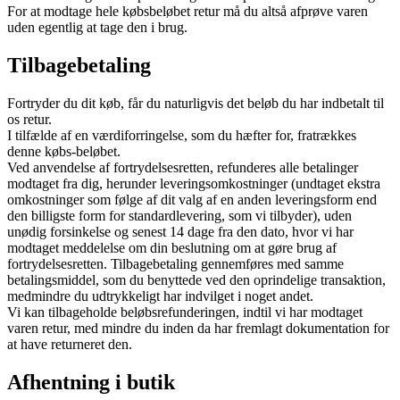
For at modtage hele købsbeløbet retur må du altså afprøve varen
uden egentlig at tage den i brug.
Tilbagebetaling
Fortryder du dit køb, får du naturligvis det beløb du har indbetalt til
os retur.
I tilfælde af en værdiforringelse, som du hæfter for, fratrækkes
denne købs-beløbet.
Ved anvendelse af fortrydelsesretten, refunderes alle betalinger
modtaget fra dig, herunder leveringsomkostninger (undtaget ekstra
omkostninger som følge af dit valg af en anden leveringsform end
den billigste form for standardlevering, som vi tilbyder), uden
unødig forsinkelse og senest 14 dage fra den dato, hvor vi har
modtaget meddelelse om din beslutning om at gøre brug af
fortrydelsesretten. Tilbagebetaling gennemføres med samme
betalingsmiddel, som du benyttede ved den oprindelige transaktion,
medmindre du udtrykkeligt har indvilget i noget andet.
Vi kan tilbageholde beløbsrefunderingen, indtil vi har modtaget
varen retur, med mindre du inden da har fremlagt dokumentation for
at have returneret den.
Afhentning i butik