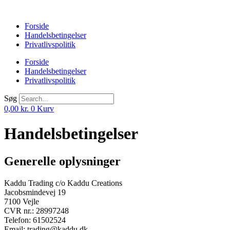
Videre
til
Forside
indhold
Handelsbetingelser
Privatlivspolitik
Forside
Handelsbetingelser
Privatlivspolitik
Søg
0,00
kr.
0
Kurv
Handelsbetingelser
Generelle oplysninger
Kaddu Trading c/o Kaddu Creations
Jacobsmindevej 19
7100 Vejle
CVR nr.: 28997248
Telefon: 61502524
Email: trading@kaddu.dk