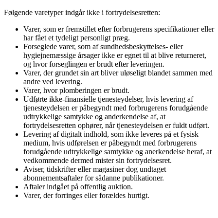
Følgende varetyper indgår ikke i fortrydelsesretten:
Varer, som er fremstillet efter forbrugerens specifikationer eller
har fået et tydeligt personligt præg.
Forseglede varer, som af sundhedsbeskyttelses- eller
hygiejnemæssige årsager ikke er egnet til at blive returneret,
og hvor forseglingen er brudt efter leveringen.
Varer, der grundet sin art bliver uløseligt blandet sammen med
andre ved levering.
Varer, hvor plomberingen er brudt.
Udførte ikke-finansielle tjenesteydelser, hvis levering af
tjenesteydelsen er påbegyndt med forbrugerens forudgående
udtrykkelige samtykke og anderkendelse af, at
fortrydelsesretten ophører, når tjenesteydelsen er fuldt udført.
Levering af digitalt indhold, som ikke leveres på et fysisk
medium, hvis udførelsen er påbegyndt med forbrugerens
forudgående udtrykkelige samtykke og anerkendelse heraf, at
vedkommende dermed mister sin fortrydelsesret.
Aviser, tidskrifter eller magasiner dog undtaget
abonnementsaftaler for sådanne publikationer.
Aftaler indgået på offentlig auktion.
Varer, der forringes eller forældes hurtigt.