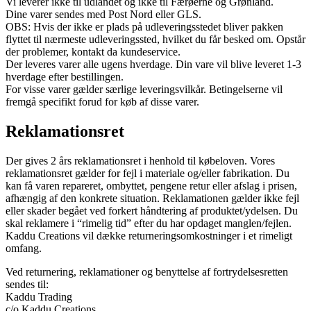
Vi leverer ikke til udlandet og ikke til Færøerne og Grønland.
Dine varer sendes med Post Nord eller GLS.
OBS: Hvis der ikke er plads på udleveringsstedet bliver pakken
flyttet til nærmeste udleveringssted, hvilket du får besked om. Opstår
der problemer, kontakt da kundeservice.
Der leveres varer alle ugens hverdage. Din vare vil blive leveret 1-3
hverdage efter bestillingen.
For visse varer gælder særlige leveringsvilkår. Betingelserne vil
fremgå specifikt forud for køb af disse varer.
Reklamationsret
Der gives 2 års reklamationsret i henhold til købeloven. Vores
reklamationsret gælder for fejl i materiale og/eller fabrikation. Du
kan få varen repareret, ombyttet, pengene retur eller afslag i prisen,
afhængig af den konkrete situation. Reklamationen gælder ikke fejl
eller skader begået ved forkert håndtering af produktet/ydelsen. Du
skal reklamere i “rimelig tid” efter du har opdaget manglen/fejlen.
Kaddu Creations vil dække returneringsomkostninger i et rimeligt
omfang.
Ved returnering, reklamationer og benyttelse af fortrydelsesretten
sendes til:
Kaddu Trading
c/o Kaddu Creations