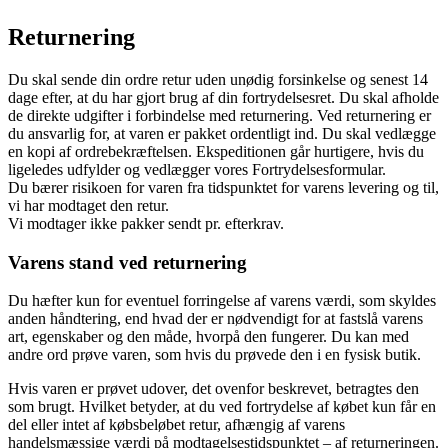
Returnering
Du skal sende din ordre retur uden unødig forsinkelse og senest 14
dage efter, at du har gjort brug af din fortrydelsesret. Du skal afholde
de direkte udgifter i forbindelse med returnering. Ved returnering er
du ansvarlig for, at varen er pakket ordentligt ind. Du skal vedlægge
en kopi af ordrebekræftelsen. Ekspeditionen går hurtigere, hvis du
ligeledes udfylder og vedlægger vores Fortrydelsesformular.
Du bærer risikoen for varen fra tidspunktet for varens levering og til,
vi har modtaget den retur.
Vi modtager ikke pakker sendt pr. efterkrav.
Varens stand ved returnering
Du hæfter kun for eventuel forringelse af varens værdi, som skyldes
anden håndtering, end hvad der er nødvendigt for at fastslå varens
art, egenskaber og den måde, hvorpå den fungerer. Du kan med
andre ord prøve varen, som hvis du prøvede den i en fysisk butik.
Hvis varen er prøvet udover, det ovenfor beskrevet, betragtes den
som brugt. Hvilket betyder, at du ved fortrydelse af købet kun får en
del eller intet af købsbeløbet retur, afhængig af varens
handelsmæssige værdi på modtagelsestidspunktet – af returneringen.