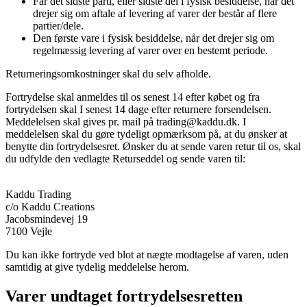
Får det sidste parti, eller sidste del i fysisk besiddelse, når det
drejer sig om aftale af levering af varer der består af flere
partier/dele.
Den første vare i fysisk besiddelse, når det drejer sig om
regelmæssig levering af varer over en bestemt periode.
Returneringsomkostninger skal du selv afholde.
Fortrydelse skal anmeldes til os senest 14 efter købet og fra
fortrydelsen skal I senest 14 dage efter returnere forsendelsen.
Meddelelsen skal gives pr. mail på trading@kaddu.dk. I
meddelelsen skal du gøre tydeligt opmærksom på, at du ønsker at
benytte din fortrydelsesret. Ønsker du at sende varen retur til os, skal
du udfylde den vedlagte Returseddel og sende varen til:
Kaddu Trading
c/o Kaddu Creations
Jacobsmindevej 19
7100 Vejle
Du kan ikke fortryde ved blot at nægte modtagelse af varen, uden
samtidig at give tydelig meddelelse herom.
Varer undtaget fortrydelsesretten