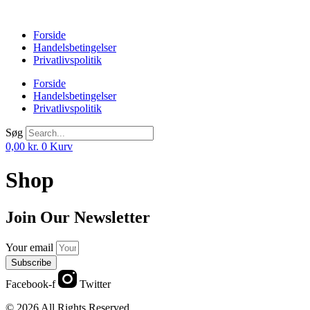
Videre
til
Forside
indhold
Handelsbetingelser
Privatlivspolitik
Forside
Handelsbetingelser
Privatlivspolitik
Søg
0,00
kr.
0
Kurv
Shop
Join Our Newsletter
Your email
Subscribe
Facebook-f
Twitter
© 2026 All Rights Reserved.